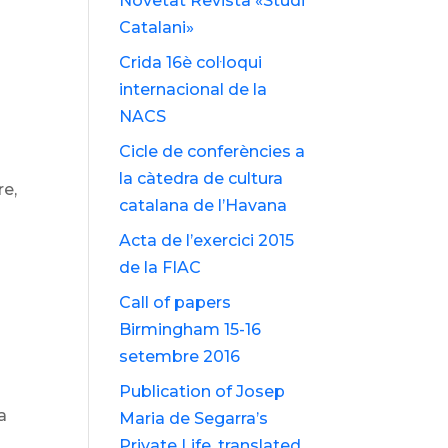
Novetat Revista «Studi
Catalani»
Crida 16è col·loqui
internacional de la
NACS
Cicle de conferències a
la càtedra de cultura
re,
catalana de l’Havana
Acta de l’exercici 2015
de la FIAC
Call of papers
Birmingham 15-16
setembre 2016
Publication of Josep
a
Maria de Segarra’s
Private Life, translated