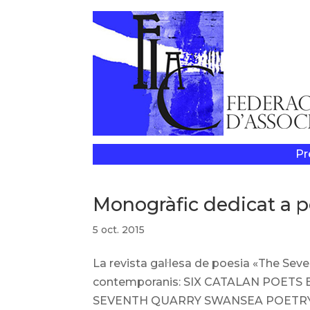
Pr
Monogràfic dedicat a p
5 oct. 2015
La revista gal·lesa de poesia «The Se
contemporanis: SIX CATALAN POETS
SEVENTH QUARRY SWANSEA POETRY MAG