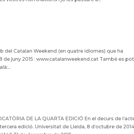
web del Catalan Weekend (en quatre idiomes) que ha
28 de juny 2015 : www.catalanweekend.cat També es po
à:...
TÒRIA DE LA QUARTA EDICIÓ En el decurs de l’act
ercera edició. Universitat de Lleida, 8 d’octubre de 2014