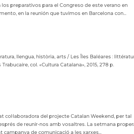
 los preparativos para el Congreso de este verano en
ento, en la reunión que tuvimos en Barcelona con...
ratura, llengua, història, arts / Les Îles Baléares : littératu
s Trabucaire, col. «Cultura Catalana», 2015, 278 p.
 col·laboradora del projecte Catalan Weekend, per tal
esprés de reunir-nos amb vosaltres. La setmana proper
t campanya de comunicació a les xarxes...