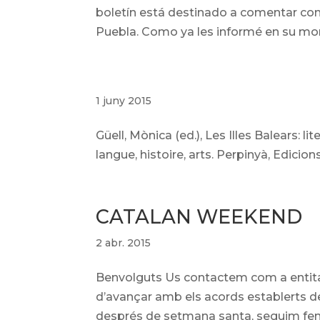
boletín está destinado a comentar con
Puebla. Como ya les informé en su mom
1 juny 2015
Güell, Mònica (ed.), Les Illes Balears: lite
langue, histoire, arts. Perpinyà, Edicion
CATALAN WEEKEND
2 abr. 2015
Benvolguts Us contactem com a entitat
d’avançar amb els acords establerts d
després de setmana santa, seguim fen