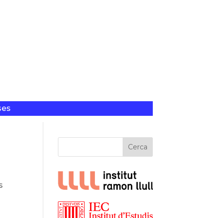
ses
Cerca
s