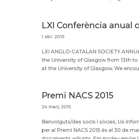
LXI Conferència anual d
1 abr. 2015
LXI ANGLO-CATALAN SOCIETY ANNUAL 
the University of Glasgow from 13th to
at the University of Glasgow. We enc
Premi NACS 2015
24 març 2015
Benvolguts/des socis i sòcies, Us info
per al Premi NACS 2015 és el 30 de mar
documents adjunts. Em podeu enviar les