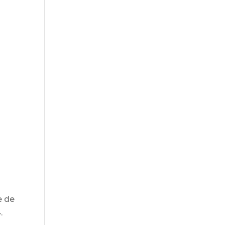
t
e de
.