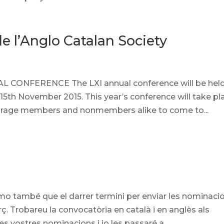
e l’Anglo Catalan Society
CONFERENCE The LXI annual conference will be held
 15th November 2015. This year’s conference will take pl
ourage members and nonmembers alike to come to...
rmo també que el darrer termini per enviar les nominaci
ç. Trobareu la convocatòria en català i en anglès als
 vostres nominacions i jo les passaré a...