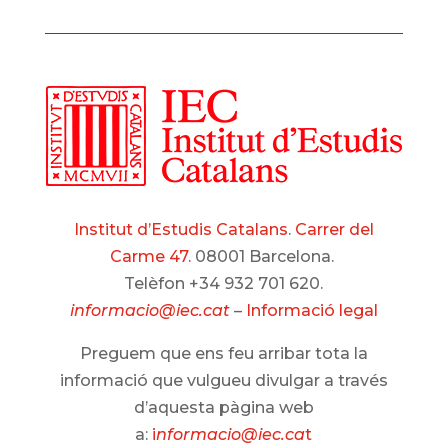
Institut d’Estudis Catalans
.
Carrer del
Carme 47.
08001 Barcelona.
Telèfon +34 932 701 620.
informacio@iec.cat
–
Informació legal
Preguem que ens feu arribar tota la
informació que vulgueu divulgar a través
d’aquesta pàgina web
a:
i
nformacio@iec.ca
t